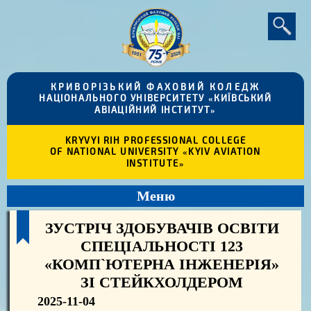
КРИВОРІЗЬКИЙ ФАХОВИЙ КОЛЕДЖ
НАЦІОНАЛЬНОГО УНІВЕРСИТЕТУ «КИЇВСЬКИЙ
АВІАЦІЙНИЙ ІНСТИТУТ»
KRYVYI RIH PROFESSIONAL COLLEGE
OF NATIONAL UNIVERSITY «KYIV AVIATION
INSTITUTE»
Меню
ЗУСТРІЧ ЗДОБУВАЧІВ ОСВІТИ
СПЕЦІАЛЬНОСТІ 123
«КОМП`ЮТЕРНА ІНЖЕНЕРІЯ»
ЗІ СТЕЙКХОЛДЕРОМ
2025-11-04