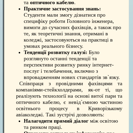
та
оптичного кабелю
.
Практичне застосування знань:
Студенти мали змогу дізнатися про
специфіку роботи Головного інженера,
вимоги до сучасних фахівців, а також про
те, як теоретичні знання, отримані в
коледжі, застосовуються на практиці в
умовах реального бізнесу.
Тенденції розвитку галузі:
Було
розглянуто останні тенденції та
перспективи розвитку ринку інтернет-
послуг і телебачення, включно з
впровадженням нових стандартів зв`язку.
Співпраця з провідними фахівцями та
компаніями-стейкхолдерами, як-от ті, що
реалізують технології на основі витої пари та
оптичного кабелю, є невід`ємною частиною
освітнього процесу в Криворізькому
авіаколеджі. Такі зустрічі дозволяють:
Налагодити прямий діалог
між освітою
та ринком праці.