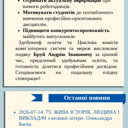
Отримати актуальну інформацію
про
вимоги роботодавців.
Мотивувати студентів
до поглибленого
вивчення професійно-орієнтованих
дисциплін.
Підвищити конкурентоспроможність
майбутніх випускників.
Здобувачф освіти та Циклова комісія
комп`ютерних систем та мереж висловлює
подяку
Бруй Андрію Івановичу
за цінний
час, приділений здобувачам освіти, та
готовність ділитися професійним досвідом.
Сподіваємося на подальшу плідну
співпрацю!
Останні новини
2026-07-14. 75: ЖИВА ІСТОРІЯ. ЛЮДИНА І
ВИКЛАДАЧ з великої літери: Олександра
Баєва