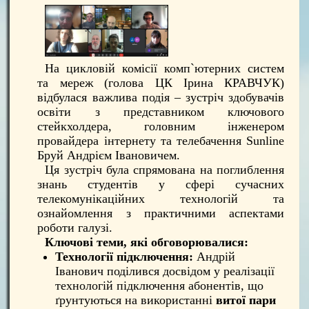
На цикловій комісії комп`ютерних систем
та мереж (голова ЦК Ірина КРАВЧУК)
відбулася важлива подія – зустріч здобувачів
освіти з представником ключового
стейкхолдера, головним інженером
провайдера інтернету та телебачення Sunline
Бруй Андрієм Івановичем.
Ця зустріч була спрямована на поглиблення
знань студентів у сфері сучасних
телекомунікаційних технологій та
ознайомлення з практичними аспектами
роботи галузі.
Ключові теми, які обговорювалися:
Технології підключення:
Андрій
Іванович поділився досвідом у реалізації
технологій підключення абонентів, що
ґрунтуються на використанні
витої пари